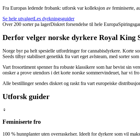
Fra Europas ledende frobank: utforsk var kolleksjon av feminiserte, au
Se hele utvalget
Les dyrkningsguider
Over 200 sorter pa lager
Diskret forsendelse til hele Europa
Spiringsgar
Derfor velger norske dyrkere Royal King 
Norge byr pa helt spesielle utfordringer for cannabisdyrkere. Korte s
Seeds tilbyr stabilisert genetikk fra vart eget avlsteam, med sorter so
Vart frosortiment spenner fra robuste klassikere som har bevist sin ve
onsker a prove utendors i det korte norske sommervindeuet, har vi fr
Alle bestillinger sendes diskret og raskt fra vart europeiske distribu
Utforsk guider
♀️
Feminiserte fro
100 % hunnplanter uten overraskelser. Ideelt for dyrkere som vil maks