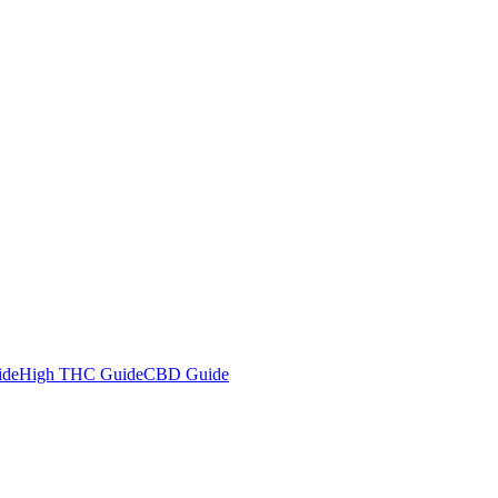
ide
High THC Guide
CBD Guide