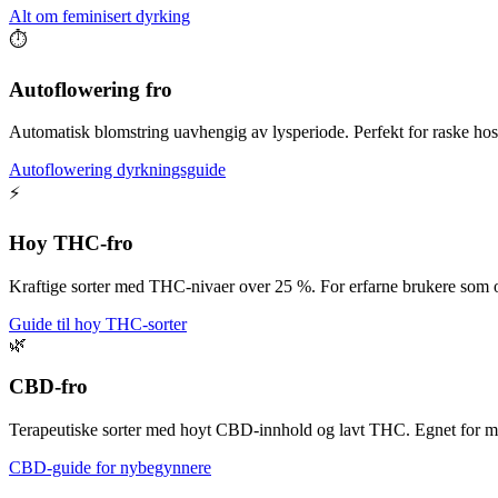
Alt om feminisert dyrking
⏱️
Autoflowering fro
Automatisk blomstring uavhengig av lysperiode. Perfekt for raske ho
Autoflowering dyrkningsguide
⚡
Hoy THC-fro
Kraftige sorter med THC-nivaer over 25 %. For erfarne brukere som o
Guide til hoy THC-sorter
🌿
CBD-fro
Terapeutiske sorter med hoyt CBD-innhold og lavt THC. Egnet for me
CBD-guide for nybegynnere