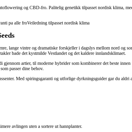
toflowering og CBD-fro. Palitelig genetikk tilpasset nordisk klima, med
anti pa alle fro
Veiledning tilpasset nordisk klima
Seeds
omre, lange vintre og dramatiske forskjeller i dagslys mellom nord og s
m takler bade det kystmilde Vestlandet og det kaldere innlandsklimaet.
rdi gjennom artier, til moderne hybrider som kombinerer det beste innen 
o som passer dine behov.
sjonssenter. Med spiringsgaranti og utforlige dyrkningsguider gar du aldr
imere avlingen uten a sortere ut hannplanter.