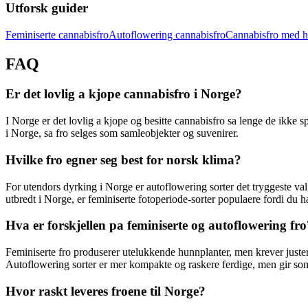
Utforsk guider
Feminiserte cannabisfro
Autoflowering cannabisfro
Cannabisfro med
FAQ
Er det lovlig a kjope cannabisfro i Norge?
I Norge er det lovlig a kjope og besitte cannabisfro sa lenge de ikke 
i Norge, sa fro selges som samleobjekter og suvenirer.
Hvilke fro egner seg best for norsk klima?
For utendors dyrking i Norge er autoflowering sorter det tryggeste va
utbredt i Norge, er feminiserte fotoperiode-sorter populaere fordi du h
Hva er forskjellen pa feminiserte og autoflowering fro
Feminiserte fro produserer utelukkende hunnplanter, men krever juster
Autoflowering sorter er mer kompakte og raskere ferdige, men gir som
Hvor raskt leveres froene til Norge?