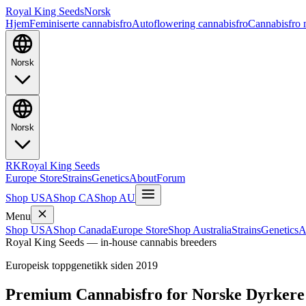
Royal King Seeds
Norsk
Hjem
Feminiserte cannabisfro
Autoflowering cannabisfro
Cannabisfro
Norsk
Norsk
RK
Royal King Seeds
Europe Store
Strains
Genetics
About
Forum
Shop USA
Shop CA
Shop AU
Menu
Shop USA
Shop Canada
Europe Store
Shop Australia
Strains
Genetics
A
Royal King Seeds — in-house cannabis breeders
Europeisk toppgenetikk siden 2019
Premium Cannabisfro for Norske Dyrkere