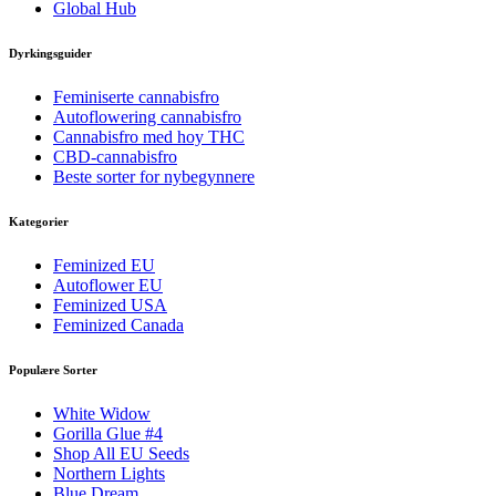
Global Hub
Dyrkingsguider
Feminiserte cannabisfro
Autoflowering cannabisfro
Cannabisfro med hoy THC
CBD-cannabisfro
Beste sorter for nybegynnere
Kategorier
Feminized EU
Autoflower EU
Feminized USA
Feminized Canada
Populære Sorter
White Widow
Gorilla Glue #4
Shop All EU Seeds
Northern Lights
Blue Dream