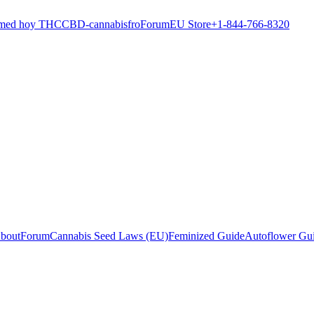
 med hoy THC
CBD-cannabisfro
Forum
EU Store
+1-844-766-8320
bout
Forum
Cannabis Seed Laws (EU)
Feminized Guide
Autoflower Gu