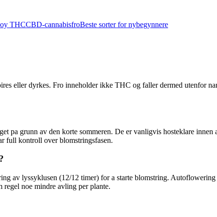
 hoy THC
CBD-cannabisfro
Beste sorter for nybegynnere
spires eller dyrkes. Fro inneholder ikke THC og faller dermed utenfor na
lget pa grunn av den korte sommeren. De er vanligvis hosteklare innen a
ar full kontroll over blomstringsfasen.
?
ing av lyssyklusen (12/12 timer) for a starte blomstring. Autoflowering
 regel noe mindre avling per plante.